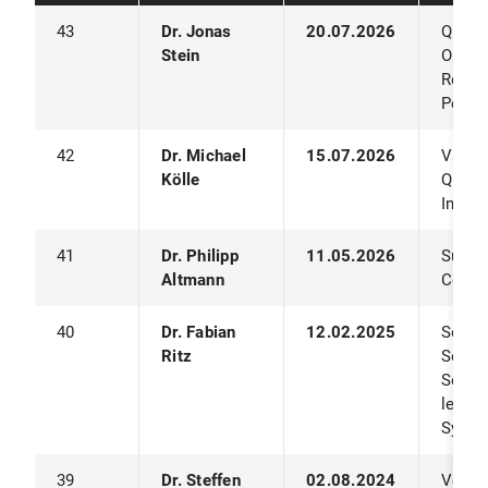
43
Dr. Jonas
20.07.2026
Quant
Stein
Optimi
Respe
Perfo
42
Dr. Michael
15.07.2026
Variat
Kölle
Quantu
Intell
41
Dr. Philipp
11.05.2026
Surro
Altmann
Collec
40
Dr. Fabian
12.02.2025
Selbst
Ritz
Selbs
Selbs
lerne
Syste
39
Dr. Steffen
02.08.2024
Verarb