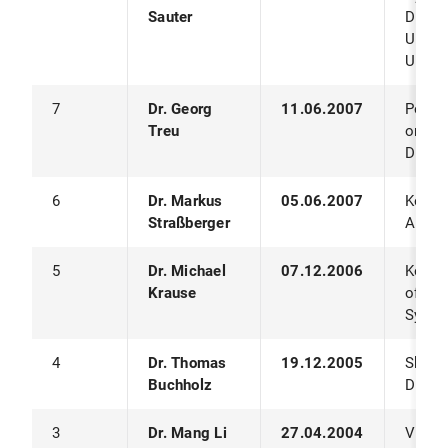
Sauter
Diens
Ubiqu
Umge
7
Dr. Georg
11.06.2007
Posit
Treu
ortsb
Diens
6
Dr. Markus
05.06.2007
Kontex
Straßberger
Autom
5
Dr. Michael
07.12.2006
Kontex
Krause
offene
Syste
4
Dr. Thomas
19.12.2005
Skalie
Buchholz
Diens
3
Dr. Mang Li
27.04.2004
Virtua