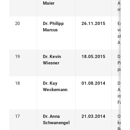
Maier
Aktivi
mobil
20
Dr. Philipp
26.11.2015
Erfas
Marcus
von Po
stando
Autor
19
Dr. Kevin
18.05.2015
Daten
Wiesner
Privat
partiz
18
Dr. Kay
01.08.2014
Domän
Weckemann
Anwen
im IP-
Fahrz
17
Dr. Anna
21.03.2014
Orts-,
Schwanengel
koste
Resso