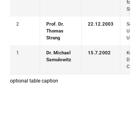
for E-
Simul
2
Prof. Dr.
22.12.2003
Servic
Thomas
Ubiqu
Strang
Umge
1
Dr. Michael
15.7.2002
Konte
Samulowitz
Diens
Compu
optional table caption