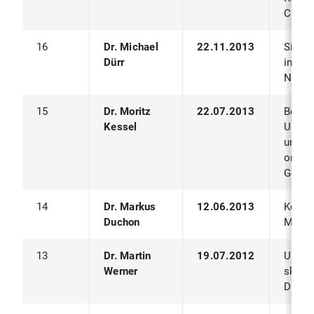
Cloud
16
Dr. Michael
22.11.2013
Sicher
Dürr
in Onl
Netzw
15
Dr. Moritz
22.07.2013
Bereit
Kessel
Umgeb
und Po
ortsb
Gebäu
14
Dr. Markus
12.06.2013
Kooper
Duchon
Megas
13
Dr. Martin
19.07.2012
Ubiqu
Werner
skali
Diens