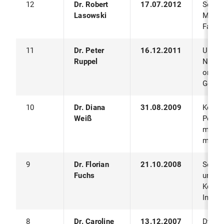
12
Dr. Robert
17.07.2012
Servic
Lasowski
Mehrk
Fahrz
11
Dr. Peter
16.12.2011
Umgeb
Ruppel
Navig
ortsb
Gebäu
10
Dr. Diana
31.08.2009
Konte
Weiß
Perso
multim
mobil
9
Dr. Florian
21.10.2008
Seman
Fuchs
und R
Konte
Infras
8
Dr. Caroline
13.12.2007
Dynam