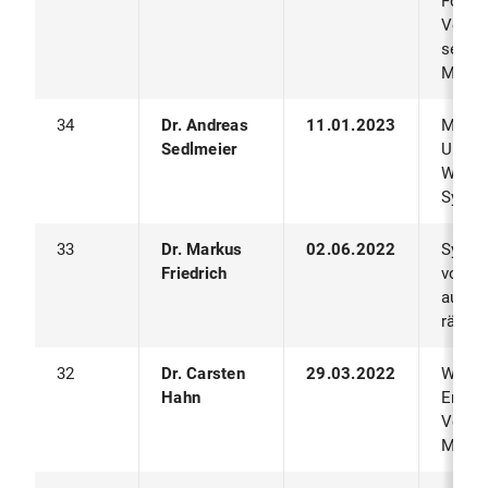
Förde
Verhal
selbst
Multi
34
Dr. Andreas
11.01.2023
Model
Sedlmeier
Unsic
Wahrn
Syste
33
Dr. Markus
02.06.2022
Synth
Friedrich
von K
aus un
räuml
32
Dr. Carsten
29.03.2022
Wegfi
Hahn
Entsc
Verha
Multi