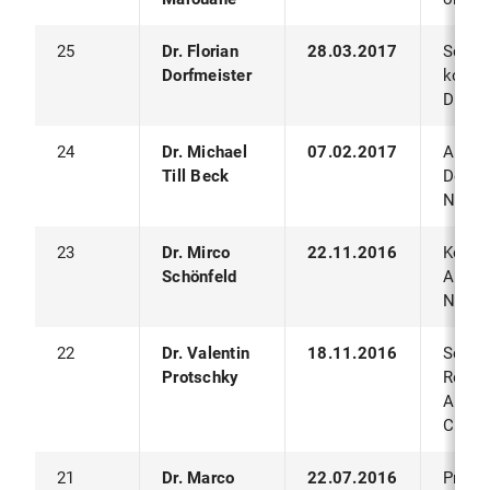
25
Dr. Florian
28.03.2017
Schutz
Dorfmeister
konte
Diens
24
Dr. Michael
07.02.2017
Algor
Till Beck
Deploy
Netzw
23
Dr. Mirco
22.11.2016
Konte
Schönfeld
Authen
Netze
22
Dr. Valentin
18.11.2016
Schalt
Protschky
Route
Ampel
Cities
21
Dr. Marco
22.07.2016
Proxim