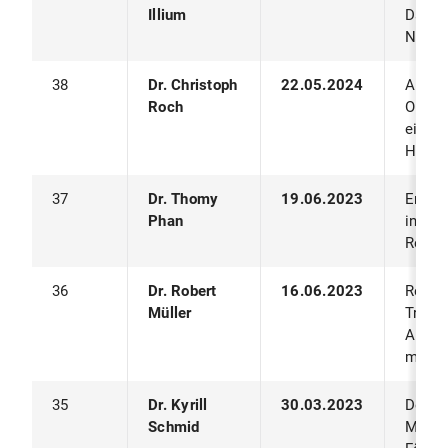
Illium
Daten
Netze
38
Dr. Christoph
22.05.2024
Anwen
Roch
Optim
einge
Hamil
37
Dr. Thomy
19.06.2023
Emerg
Phan
in Mul
Reinf
36
Dr. Robert
16.06.2023
Reprä
Müller
Transf
Anwen
masch
35
Dr. Kyrill
30.03.2023
Dezen
Schmid
Markt