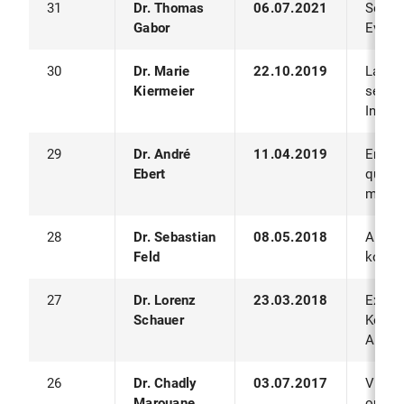
31
Dr. Thomas
06.07.2021
Self-A
Gabor
Evolu
30
Dr. Marie
22.10.2019
Laufz
Kiermeier
selbst
Indus
29
Dr. André
11.04.2019
Erfas
Ebert
qualit
mensc
28
Dr. Sebastian
08.05.2018
Altern
Feld
kompl
27
Dr. Lorenz
23.03.2018
Extrak
Schauer
Konte
Analy
26
Dr. Chadly
03.07.2017
Visuel
Marouane
ortsb