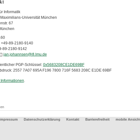
kt
für Informatik
Maximilians-Universität München
nstr. 67
München
160
+49-89-2180-9140
9-89-2180-9142
jan.johannsen@ifi.lmu.de
fentlicher PGP-Schlüssel:
0x5683208CE1DE69BF
abdruck: 2557 7A07 695A F196 7800 716F 5683 208C E1DE 69BF
 Informationen
.
ken
Impressum
Datenschutzerklärung
Kontakt
Barrierefreiheit
mobile Ansich