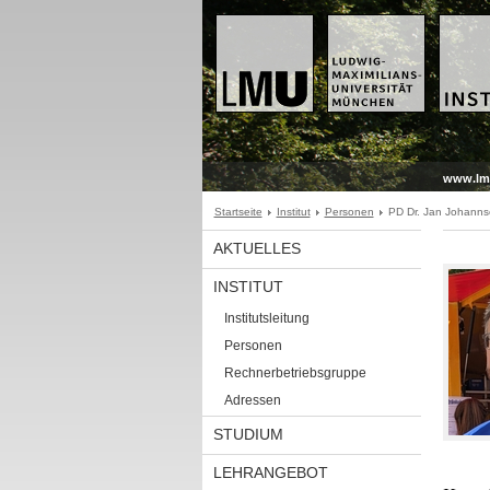
www.lm
Startseite
Institut
Personen
PD Dr. Jan Johann
AKTUELLES
INSTITUT
Institutsleitung
Personen
Rechnerbetriebsgruppe
Adressen
STUDIUM
LEHRANGEBOT